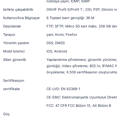
noktaya yayın; ICMP; IGMP
birlikte çalışabilirlik
ONVIF Profil S/Profil T ; CGI; P2P; Dönüm n
Kullanıcı/Ana Bilgisayar
6 Toplam bant genişliği: 36 M
Depolamak
FTP; SFTP; Mikro SD kart maks. 256 GB de
Tarayıcı
yani; Krom; Firefox
Yönetim yazılımı
DSS; DMSS
Mobil İstemci
iOS; Android
Siber güvenlik
Yapılandırma şifrelemesi; güvenilir yürütme
günlüğü; Video şifreleme; 802.1x; IP/MAC fi
önyükleme; X.509 sertifikasının oluşturulmas
Sertifikasyon
sertifikalar
CE-LVD: EN 62368-1
CE-EMC: Elektromanyetik Uyumluluk Direkt
FCC: 47 CFR FCC Bölüm 15, Alt Bölüm B
Güç