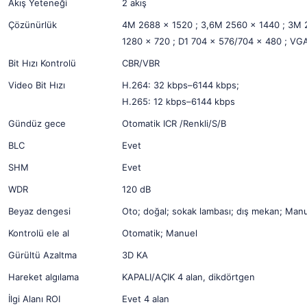
Akış Yeteneği
2 akış
Çözünürlük
4M 2688 × 1520 ; 3,6M 2560 × 1440 ; 3M 2
1280 × 720 ; D1 704 × 576/704 × 480 ; VG
Bit Hızı Kontrolü
CBR/VBR
Video Bit Hızı
H.264: 32 kbps–6144 kbps;
H.265: 12 kbps–6144 kbps
Gündüz gece
Otomatik ICR /Renkli/S/B
BLC
Evet
SHM
Evet
WDR
120 dB
Beyaz dengesi
Oto; doğal; sokak lambası; dış mekan; Manu
Kontrolü ele al
Otomatik; Manuel
Gürültü Azaltma
3D KA
Hareket algılama
KAPALI/AÇIK 4 alan, dikdörtgen
İlgi Alanı ROI
Evet 4 alan