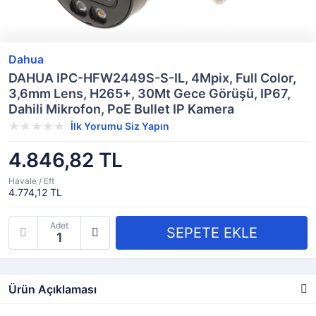
Dahua
DAHUA IPC-HFW2449S-S-IL, 4Mpix, Full Color,
3,6mm Lens, H265+, 30Mt Gece Görüşü, IP67,
Dahili Mikrofon, PoE Bullet IP Kamera
İlk Yorumu Siz Yapın
4.846,82 TL
Havale / Eft
4.774,12 TL
Adet
Ürün Açıklaması