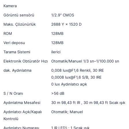
Kamera
Görüntü sensörü
1/2.9" CMOS
Maks. Çözünürlük
2688 Y × 1520 D
ROM
128MB
Veri deposu
128MB
Tarama Sistemi
ilerici
Elektronik Obtüratör Hızı
Otomatik/Manuel 1/3 sn–1/100.000 sn
dak. Aydınlatma
0,008 lux@F1,6 Renkli, 30 IRE
0,0008 lux@F1,6 S/B, 30 IRE
0 lux Aydınlatıcı açık
S / N Oranı
>56 dB
Aydınlatma Mesafesi
30 m 98,43 ft IR , 30 m 98,43 ft Sıcak ışık
Aydınlatıcı Açık/Kapalı
Otomatik; Manuel
Kontrolü
Aydınlatıcı Numarası
1 IR LED'i ; 1 Sıcak ışık