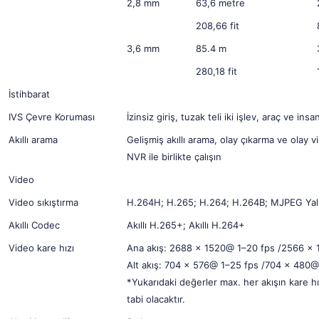
2,8 mm
63,6 metre
208,66 fit
3,6 mm
85.4 m
280,18 fit
İstihbarat
IVS Çevre Koruması
İzinsiz giriş, tuzak teli iki işlev, araç ve in
Akıllı arama
Gelişmiş akıllı arama, olay çıkarma ve olay v
NVR ile birlikte çalışın
Video
Video sıkıştırma
H.264H; H.265; H.264; H.264B; MJPEG Yalnı
Akıllı Codec
Akıllı H.265+; Akıllı H.264+
Video kare hızı
Ana akış: 2688 × 1520@ 1–20 fps /2566 ×
Alt akış: 704 × 576@ 1–25 fps /704 × 480@
*Yukarıdaki değerler max. her akışın kare hı
tabi olacaktır.