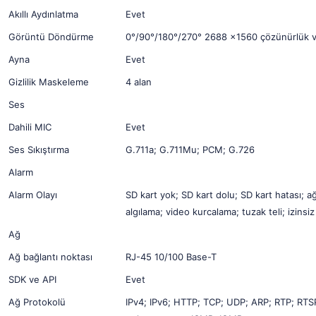
Akıllı Aydınlatma
Evet
Görüntü Döndürme
0°/90°/180°/270° 2688 ×1560 çözünürlük ve 
Ayna
Evet
Gizlilik Maskeleme
4 alan
Ses
Dahili MIC
Evet
Ses Sıkıştırma
G.711a; G.711Mu; PCM; G.726
Alarm
Alarm Olayı
SD kart yok; SD kart dolu; SD kart hatası; ağ
algılama; video kurcalama; tuzak teli; izinsiz 
Ağ
Ağ bağlantı noktası
RJ-45 10/100 Base-T
SDK ve API
Evet
Ağ Protokolü
IPv4; IPv6; HTTP; TCP; UDP; ARP; RTP; R