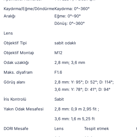
Kaydırma/Eğme/Döndürme
Kaydırma: 0°–360°
Aralığı
Eğme: 0°–90°
Dönüş: 0°–360°
Lens
Objektif Tipi
sabit odaklı
Objektif Montajı
M12
Odak uzaklığı
2,8 mm; 3,6 mm
Maks. diyafram
F1.6
Görüş alanı
2,8 mm: Y: 95°; D: 52°; D: 114°;
3,6 mm: Y: 78°; D: 41°; D: 94°
İris Kontrolü
Sabit
Yakın Odak Mesafesi
2,8 mm: 0,9 m 2,95 fit ;
3,6 mm: 1,6 m 5,25 ft
DORI Mesafe
Lens
Tespit etmek