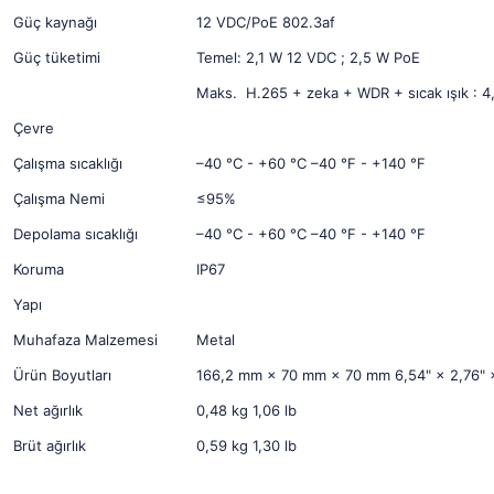
Güç kaynağı
12 VDC/PoE 802.3af
Güç tüketimi
Temel: 2,1 W 12 VDC ; 2,5 W PoE
Maks. H.265 + zeka + WDR + sıcak ışık : 4
Çevre
Çalışma sıcaklığı
–40 °C - +60 °C –40 °F - +140 °F
Çalışma Nemi
≤95%
Depolama sıcaklığı
–40 °C - +60 °C –40 °F - +140 °F
Koruma
IP67
Yapı
Muhafaza Malzemesi
Metal
Ürün Boyutları
166,2 mm × 70 mm × 70 mm 6,54" × 2,76" ×
Net ağırlık
0,48 kg 1,06 lb
Brüt ağırlık
0,59 kg 1,30 lb