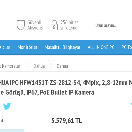
zıcılar
Monitörler
Masaüstü Bilgisayar
ALL IN ONE PC
PC To
k Kameraları
Dahua
Dahua
UA IPC-HFW1431T-ZS-2812-S4, 4Mpix, 2,8-12mm Mo
e Görüşü, IP67, PoE Bullet IP Kamera
5.579,61 TL
at
: