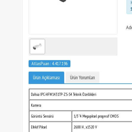
Ad
AtlasPuan : 4.417.196
Ürün Açıklaması
Ürün Yorumları
Dahua IPC-HFW1431TP-ZS-S4 Teknik Özellikleri
Kamera
Görüntü Sensörü
1/3 ”4 Megapiksel progresif CMOS
Efekif Piksel
2688 H , x1520 V