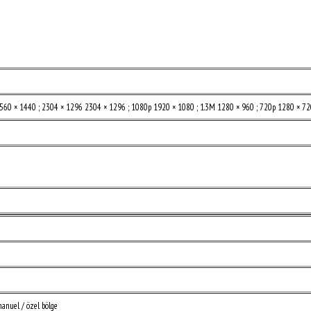
60 × 1440 ; 2304 × 1296 2304 × 1296 ; 1080p 1920 × 1080 ; 1.3M 1280 × 960 ; 720p 1280 × 720
manuel / özel bölge