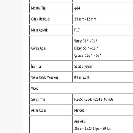
Montaj Tipi
φ14
Odak Uzaklığı
2.8 mm–12 mm
Maks. Açıklık
F1.7
Yatay: 98 ° –31 °
Görüş Açısı
Dikey: 55 ° –18 °
Çapraz: 116 ° –36 °
İris Tipi
Sabit diyafram
Yakın Odak Mesafesi
0.8 m 2.6 ft
Video
Sıkıştırma
H.265; H.264; H.264B; MJPEG
Akıllı Codec
Mevcut
Ana Akış:
2688 × 1520 1 fps – 20 fps