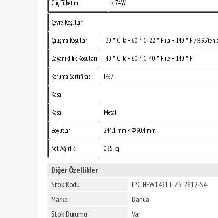
Güç Tüketimi
< 7.4W
Çevre Koşulları
Çalışma Koşulları
-30 ° C ila + 60 ° C -22 ° F ila + 140 ° F /% 95’ten 
Dayanıklılık Koşulları
-40 ° C ile + 60 ° C -40 ° F ile + 140 ° F
Koruma Sertifikası
IP67
Kasa
Kasa
Metal
Boyutlar
244.1 mm × Φ90.4 mm
Net Ağırlık
0.85 kg
Diğer Özellikler
Stok Kodu
IPC-HFW1431T-ZS-2812-S4
Marka
Dahua
Stok Durumu
Var