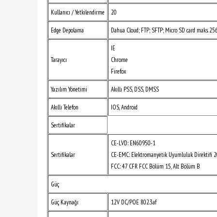
Kullanıcı / Yetkilendirme
20
Edge Depolama
Dahua Cloud; FTP; SFTP; Micro SD card maks. 25
IE
Tarayıcı
Chrome
Firefox
Yazılım Yönetimi
Akıllı PSS, DSS, DMSS
Akıllı Telefon
IOS, Android
Sertifikalar
CE-LVD: EN60950-1
Sertifikalar
CE-EMC: Elektromanyetik Uyumluluk Direktifi 
FCC: 47 CFR FCC Bölüm 15, Alt Bölüm B
Güç
Güç Kaynağı
12V DC/POE 802.3af