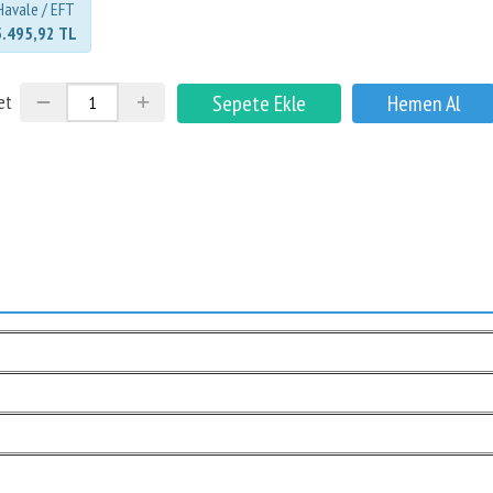
Havale / EFT
5.495,92 TL
et