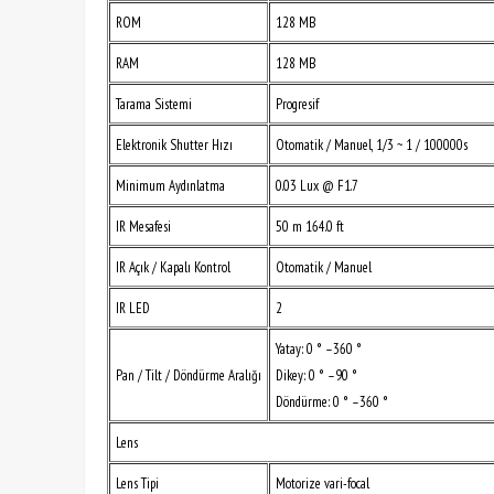
ROM
128 MB
RAM
128 MB
Tarama Sistemi
Progresif
Elektronik Shutter Hızı
Otomatik / Manuel, 1/3 ~ 1 / 100000s
Minimum Aydınlatma
0.03 Lux @ F1.7
IR Mesafesi
50 m 164.0 ft
IR Açık / Kapalı Kontrol
Otomatik / Manuel
IR LED
2
Yatay: 0 ° –360 °
Pan / Tilt / Döndürme Aralığı
Dikey: 0 ° –90 °
Döndürme: 0 ° –360 °
Lens
Lens Tipi
Motorize vari-focal