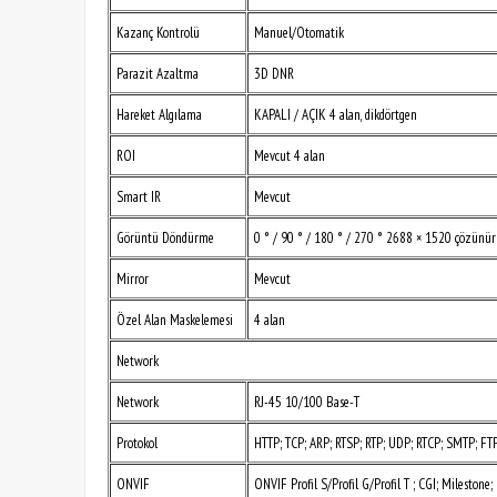
Kazanç Kontrolü
Manuel/Otomatik
Parazit Azaltma
3D DNR
Hareket Algılama
KAPALI / AÇIK 4 alan, dikdörtgen
ROI
Mevcut 4 alan
Smart IR
Mevcut
Görüntü Döndürme
0 ° / 90 ° / 180 ° / 270 ° 2688 × 1520 çözünürl
Mirror
Mevcut
Özel Alan Maskelemesi
4 alan
Network
Network
RJ-45 10/100 Base-T
Protokol
HTTP; TCP; ARP; RTSP; RTP; UDP; RTCP; SMTP; FT
ONVIF
ONVIF Profil S/Profil G/Profil T ; CGI; Milestone;