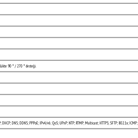
ükte 90 ° / 270 ° desteği.
P; DHCP; DNS; DDNS; PPPoE; IPv4/v6; QoS; UPnP; NTP; RTMP; Multicast; HTTPS; SFTP; 802.1x; ICMP