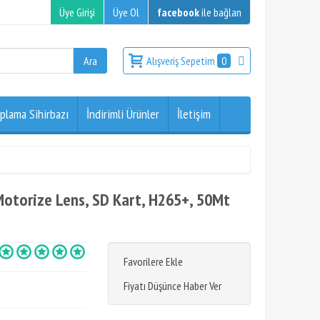
Üye Girişi
Üye Ol
facebook
ile bağlan
Alışveriş Sepetim
0
plama Sihirbazı
İndirimli Ürünler
İletişim
torize Lens, SD Kart, H265+, 50Mt
Favorilere Ekle
Fiyatı Düşünce Haber Ver