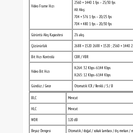
2560 × 1440 1 fps – 25/30 fps
Video Frame Hızı
Alt Akış:
704 × 576 1 fps – 20/25 fps
704 × 480 1 fps – 20/30 fps
Görüntü Akış Kapasitesi
2’li akış
Çözünürlük
2688 × 1520 2688 × 1520 ; 2560 × 1440 25
Bit Hızı Kontrolü
CBR / VBR
H.264: 32 Kbps–6144 Kbps
Video Bit Hızı
H.265: 12 Kbps–6144 Kbps
Gündüz / Gece
Otomatik ICR / Renkli / S / B
BLC
Mevcut
HLC
Mevcut
WDR
120 dB
Beyaz Dengesi
Otomatik / doğal / sokak lambası / dış mekan / 