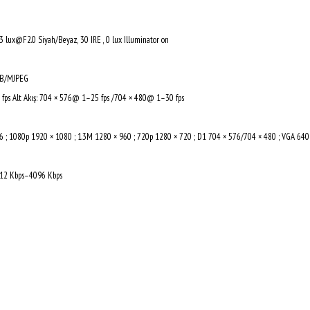
03 lux@F2.0 Siyah/Beyaz, 30 IRE , 0 lux Illuminator on
4B/MJPEG
fps Alt Akış: 704 × 576@ 1–25 fps /704 × 480@ 1–30 fps
 ; 1080p 1920 × 1080 ; 1.3M 1280 × 960 ; 720p 1280 × 720 ; D1 704 × 576/704 × 480 ; VGA 640 
 12 Kbps–4096 Kbps