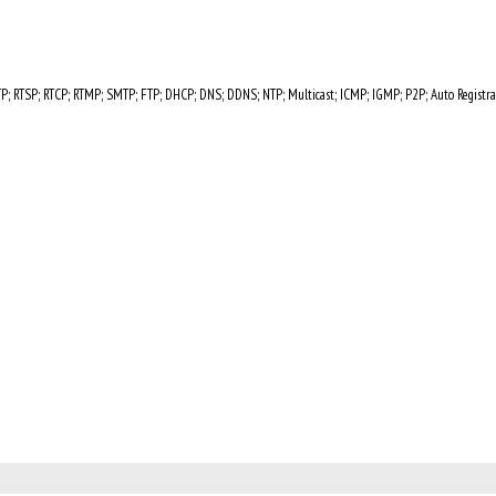
RTP; RTSP; RTCP; RTMP; SMTP; FTP; DHCP; DNS; DDNS; NTP; Multicast; ICMP; IGMP; P2P; Auto Registra