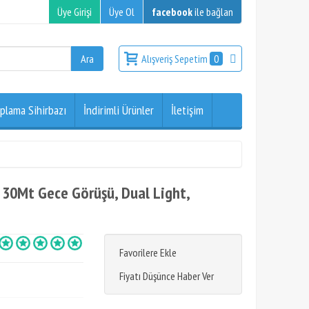
Üye Girişi
Üye Ol
facebook
ile bağlan
Alışveriş Sepetim
0
plama Sihirbazı
İndirimli Ürünler
İletişim
30Mt Gece Görüşü, Dual Light,
Favorilere Ekle
Fiyatı Düşünce Haber Ver