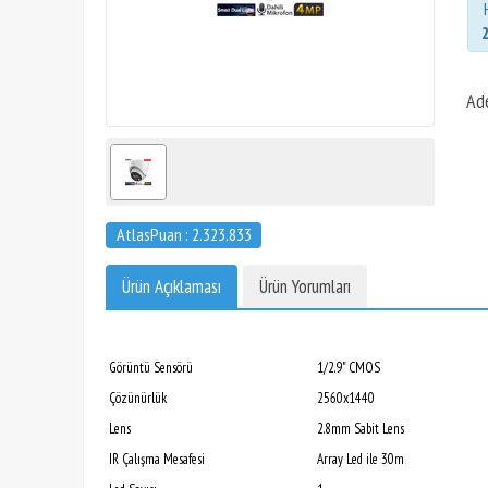
Ad
AtlasPuan : 2.323.833
Ürün Açıklaması
Ürün Yorumları
Görüntü Sensörü
1/2.9" CMOS
Çözünürlük
2560x1440
Lens
2.8mm Sabit Lens
IR Çalışma Mesafesi
Array Led ile 30m