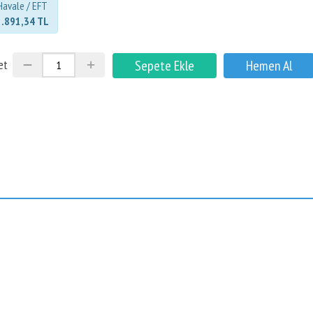
Havale / EFT
2.891,34 TL
et