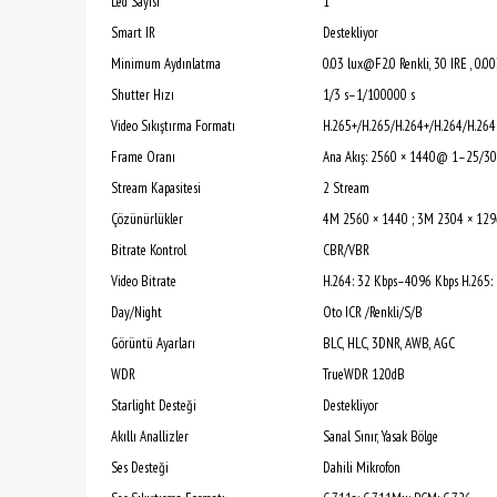
Led Sayısı
1
Smart IR
Destekliyor
Minimum Aydınlatma
0.03 lux@F2.0 Renkli, 30 IRE , 0.0
Shutter Hızı
1/3 s–1/100000 s
Video Sıkıştırma Formatı
H.265+/H.265/H.264+/H.264/H.26
Frame Oranı
Ana Akış: 2560 × 1440@ 1–25/30 
Stream Kapasitesi
2 Stream
Çözünürlükler
4M 2560 × 1440 ; 3M 2304 × 1296
Bitrate Kontrol
CBR/VBR
Video Bitrate
H.264: 32 Kbps–4096 Kbps H.265:
Day/Night
Oto ICR /Renkli/S/B
Görüntü Ayarları
BLC, HLC, 3DNR, AWB, AGC
WDR
TrueWDR 120dB
Starlight Desteği
Destekliyor
Akıllı Anallizler
Sanal Sınır, Yasak Bölge
Ses Desteği
Dahili Mikrofon