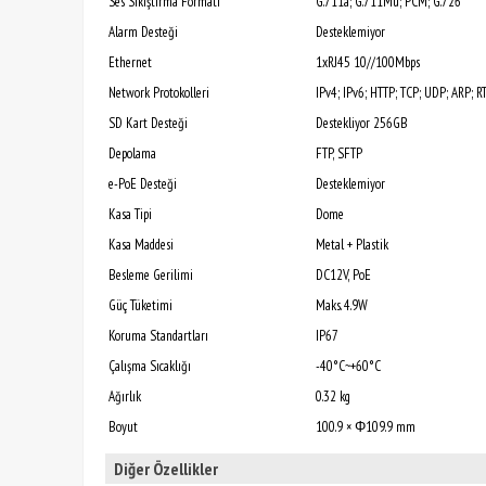
Ses Sıkıştırma Formatı
G.711a; G.711Mu; PCM; G.726
Alarm Desteği
Desteklemiyor
Ethernet
1xRJ45 10//100Mbps
Network Protokolleri
IPv4; IPv6; HTTP; TCP; UDP; ARP; 
SD Kart Desteği
Destekliyor 256GB
Depolama
FTP, SFTP
e-PoE Desteği
Desteklemiyor
Kasa Tipi
Dome
Kasa Maddesi
Metal + Plastik
Besleme Gerilimi
DC12V, PoE
Güç Tüketimi
Maks. 4.9W
Koruma Standartları
IP67
Çalışma Sıcaklığı
-40°C~+60°C
Ağırlık
0.32 kg
Boyut
100.9 × Φ109.9 mm
Diğer Özellikler