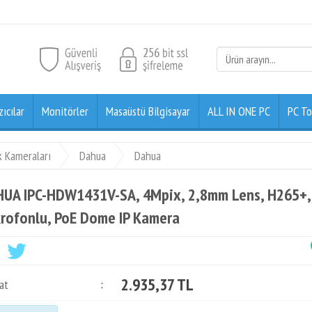
zıcılar
Monitörler
Masaüstü Bilgisayar
ALL IN ONE PC
PC To
k Kameraları
Dahua
Dahua
UA IPC-HDW1431V-SA, 4Mpix, 2,8mm Lens, H265+, 
rofonlu, PoE Dome IP Kamera
2.935,37 TL
at
: