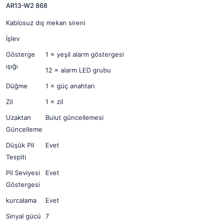
AR13-W2 868
Kablosuz dış mekan sireni
İşlev
Gösterge
1 × yeşil alarm göstergesi
ışığı
12 × alarm LED grubu
Düğme
1 × güç anahtarı
Zil
1 × zil
Uzaktan
Bulut güncellemesi
Güncelleme
Düşük Pil
Evet
Tespiti
Pil Seviyesi
Evet
Göstergesi
kurcalama
Evet
Sinyal gücü
7