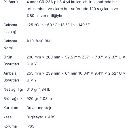
Pil ömrü
4 adet CR123A pil 3,4 yıl kullanılabilir iki haftada bir
tetiklenirse ve alarm her seferinde 120 s çalarsa ve
%80 pil verimliliğiyle
Çalışma
–25 °C ila +60 °C –13 °F ila +140 °F
sıcaklığı
Çalışma
%10–%90 BN
Nemi
Ürün
200 mm × 200 mm × 52,5 mm 7,87" × 7,87" × 2,07" U ×
Boyutları
G × Y
Ambalaj
255 mm × 239 mm × 64 mm 10,04" × 9,41" × 2,52" U ×
Boyutları
G × Y
Net ağırlığı
610 gr 1,34 lb
Brüt ağırlık
920 gr 2,03 lb
Kurulum
Duvar montajı
kasa
Bilgisayar + ABS
Koruma
IP65