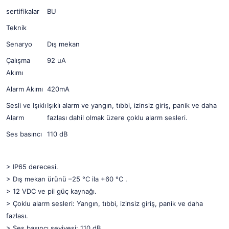
sertifikalar
BU
Teknik
Senaryo
Dış mekan
Çalışma
92 uA
Akımı
Alarm Akımı
420mA
Sesli ve Işıklı
Işıklı alarm ve yangın, tıbbi, izinsiz giriş, panik ve daha
Alarm
fazlası dahil olmak üzere çoklu alarm sesleri.
Ses basıncı
110 dB
> IP65 derecesi.
> Dış mekan ürünü –25 °C ila +60 °C .
> 12 VDC ve pil güç kaynağı.
> Çoklu alarm sesleri: Yangın, tıbbi, izinsiz giriş, panik ve daha
fazlası.
> Ses basıncı seviyesi: 110 dB.