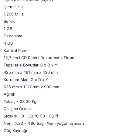
İşlemci Hızı
1.200 MHz
Bellek
1 GB
Depolama
4 GB
Kontrol Paneli
12,7 cm LCD Renkli Dokunmatik Ekran
Tepsilerle Boyutlar G x D x Y
425 mm x 461 mm x 430 mm
Kurulum Alanı G x D x Y
625 mm x 1.117 mm x 990 mm
Ağırlık
Yaklaşık 23,30 Kg
Çalışma Ortamı
Sıcaklık: 10 - 30 °C 50 - 86 °F
Nem: %20 - %80 Bağıl Nem yoğunlaşmasız
Güç Kaynağı