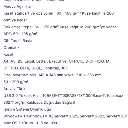
Medya Ağırlıkları
Kaset standart ve opsiyonel : 60 - 163 g/m² Kuşe kağıt ile 200
g/m²ye kadar
Çok amaçlı tepsi: 60 - 176 g/m² Kuşe kağıt ile 200 g/m²ye kadar
ADF: 50 - 105 g/m²
Çift Taraflı Baskı
Otomatik
Kaset:
A4, A5, B5, Legal, Letter, Executive, OFFICIO, B-OFFICIO, M-
OFFICIO, GLTR, GLGL, Foolscap, 16K
Özel boyutlar: Min. 148 x 148 mm Maks. 216 x 356 mm
60 - 200 g/m²
Arayüz Türü
USB 2.0 Yüksek Hızlı, 10BASE-T/100BASE-TX/1000Base-T, Kablosuz
802.11b/g/n, Kablosuz Doğrudan Bağlantı
İşletim Sistemi Uyumluluğu
Windows® 11/Windows® 10/Server® 2025/Server® 2022/Server® 201
Mac OS X sürüm 10.15 ve üzeri