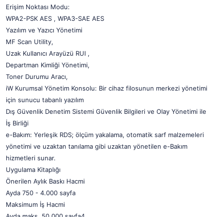
Erişim Noktası Modu:
WPA2-PSK AES , WPA3-SAE AES
Yazılım ve Yazıcı Yönetimi
MF Scan Utility,
Uzak Kullanıcı Arayüzü RUI ,
Departman Kimliği Yönetimi,
Toner Durumu Aracı,
iW Kurumsal Yönetim Konsolu: Bir cihaz filosunun merkezi yönetimi
için sunucu tabanlı yazılım
Dış Güvenlik Denetim Sistemi Güvenlik Bilgileri ve Olay Yönetimi ile
İş Birliği
e-Bakım: Yerleşik RDS; ölçüm yakalama, otomatik sarf malzemeleri
yönetimi ve uzaktan tanılama gibi uzaktan yönetilen e-Bakım
hizmetleri sunar.
Uygulama Kitaplığı
Önerilen Aylık Baskı Hacmi
Ayda 750 - 4.000 sayfa
Maksimum İş Hacmi
Ayda maks. 50.000 sayfa4