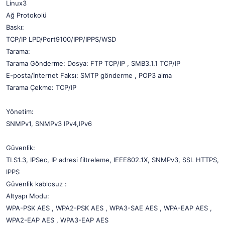
Linux3
Ağ Protokolü
Baskı:
TCP/IP LPD/Port9100/IPP/IPPS/WSD
Tarama:
Tarama Gönderme: Dosya: FTP TCP/IP , SMB3.1.1 TCP/IP
E-posta/İnternet Faksı: SMTP gönderme , POP3 alma
Tarama Çekme: TCP/IP
Yönetim:
SNMPv1, SNMPv3 IPv4,IPv6
Güvenlik:
TLS1.3, IPSec, IP adresi filtreleme, IEEE802.1X, SNMPv3, SSL HTTPS,
IPPS
Güvenlik kablosuz :
Altyapı Modu:
WPA-PSK AES , WPA2-PSK AES , WPA3-SAE AES , WPA-EAP AES ,
WPA2-EAP AES , WPA3-EAP AES