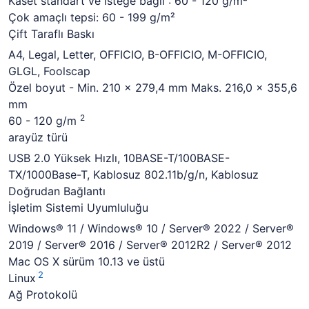
Kaset standart ve isteğe bağlı : 60 - 120 g/m²
Çok amaçlı tepsi: 60 - 199 g/m²
Çift Taraflı Baskı
A4, Legal, Letter, OFFICIO, B-OFFICIO, M-OFFICIO,
GLGL, Foolscap
Özel boyut - Min.
210 x 279,4 mm Maks.
216,0 x 355,6
mm
2
60 - 120 g/m
arayüz türü
USB 2.0 Yüksek Hızlı, 10BASE-T/100BASE-
TX/1000Base-T, Kablosuz 802.11b/g/n, Kablosuz
Doğrudan Bağlantı
İşletim Sistemi Uyumluluğu
Windows® 11 / Windows® 10 / Server® 2022 / Server®
2019 / Server® 2016 / Server® 2012R2 / Server® 2012
Mac OS X sürüm 10.13 ve üstü
2
Linux
Ağ Protokolü