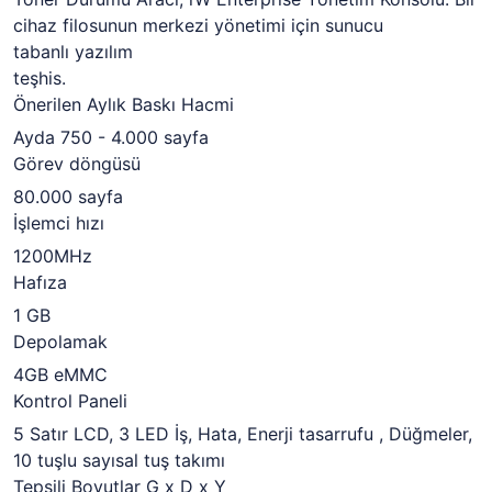
cihaz filosunun merkezi yönetimi
için sunucu
tabanlı yazılım
teşhis.
Önerilen Aylık Baskı Hacmi
Ayda 750 - 4.000 sayfa
Görev döngüsü
80.000 sayfa
İşlemci hızı
1200MHz
Hafıza
1 GB
Depolamak
4GB eMMC
Kontrol Paneli
5 Satır LCD, 3 LED İş, Hata, Enerji tasarrufu , Düğmeler,
10 tuşlu sayısal tuş takımı
Tepsili Boyutlar G x D x Y