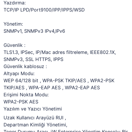
Yazdırma:
TCP/IP LPD/Port9100/IPP/IPPS/WSD
Yönetim:
SNMPv1, SNMPv3 IPv4,IPv6
Güvenlik :
TLS1.3, IPSec, IP/Mac adres filtreleme, IEEE802.1X,
SNMPv3, SSL HTTPS, IPPS
Güvenlik kablosuz :
Altyapı Modu:
WEP 64/128 bit , WPA-PSK TKIP/AES , WPA2-PSK
TKIP/AES , WPA-EAP AES , WPA2-EAP AES
Erişimi Nokta Modu:
WPA2-PSK AES
Yazılım ve Yazıcı Yönetimi
Uzak Kullanıcı Arayüzü RUI ,
Departman Kimliği Yönetimi,
Toner Durumu Aracı, iW Enterprise Yönetim Konsolu: Bir