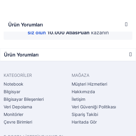
Ürün Yorumları
Bu ürüne henüz yorum yapılmamış.
İlk yorum yapan
siz olun
10.000 AtlasPuan
kazanın
Ürün Yorumları
KATEGORİLER
MAĞAZA
Notebook
Müşteri Hizmetleri
Bilgisyar
Hakkımızda
Bilgisayar Bileşenleri
İletişim
Veri Depolama
Veri Güveniği Politikası
Monitörler
Sipariş Takibi
Çevre Birimleri
Haritada Gör