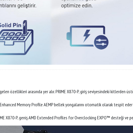
len özellikleri arasında yer alır. PRIME X870-P, giriş seviyesindeki kitlerden üs
Enhanced Memory Profile AEMP bellek yongalarını otomatik olarak tespit eder ve
PRIME X870-P, geniş AMD Extended Profiles for Overclocking EXPO™ desteği ve perf