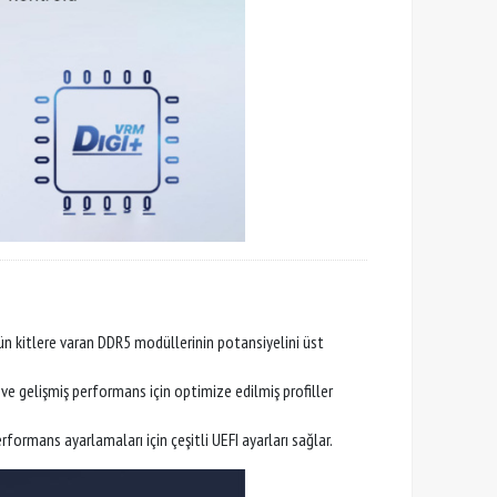
tün kitlere varan DDR5 modüllerinin potansiyelini üst
 gelişmiş performans için optimize edilmiş profiller
ormans ayarlamaları için çeşitli UEFI ayarları sağlar.