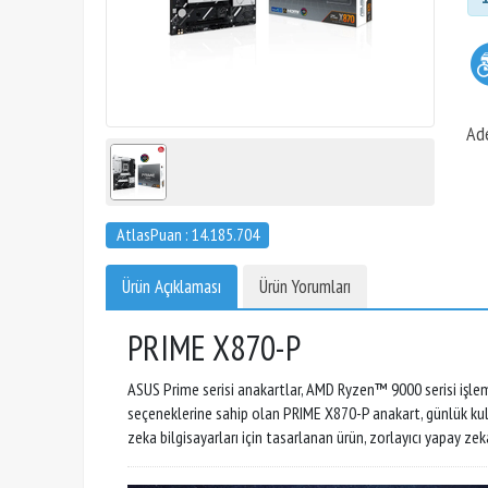
Ad
AtlasPuan : 14.185.704
Ürün Açıklaması
Ürün Yorumları
PRIME X870-P
ASUS Prime serisi anakartlar, AMD Ryzen™ 9000 serisi işlem
seçeneklerine sahip olan PRIME X870-P anakart, günlük kullan
zeka bilgisayarları için tasarlanan ürün, zorlayıcı yapay ze