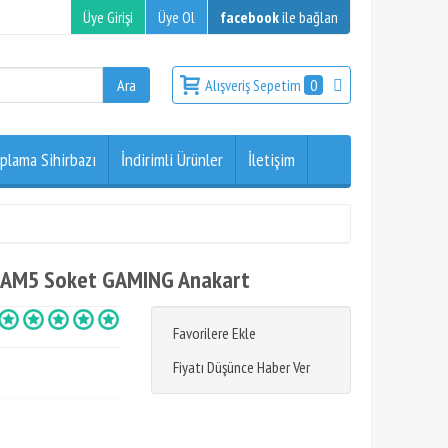
Üye Girişi
Üye Ol
facebook
ile bağlan
Alışveriş Sepetim
0
plama Sihirbazı
İndirimli Ürünler
İletişim
C, AM5 Soket GAMING Anakart
Favorilere Ekle
Fiyatı Düşünce Haber Ver