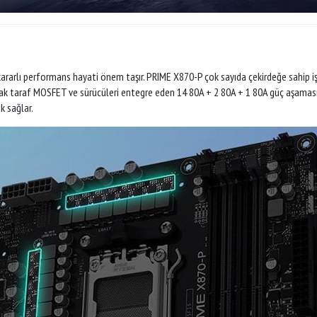
arlı performans hayati önem taşır. PRIME X870-P çok sayıda çekirdeğe sahip işle
alçak taraf MOSFET ve sürücüleri entegre eden 14 80A + 2 80A + 1 80A güç aşam
k sağlar.