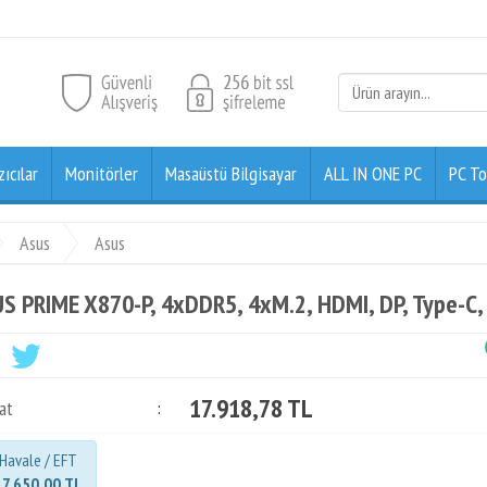
zıcılar
Monitörler
Masaüstü Bilgisayar
ALL IN ONE PC
PC To
Asus
Asus
S PRIME X870-P, 4xDDR5, 4xM.2, HDMI, DP, Type-
17.918,78 TL
at
:
Havale / EFT
17.650,00 TL