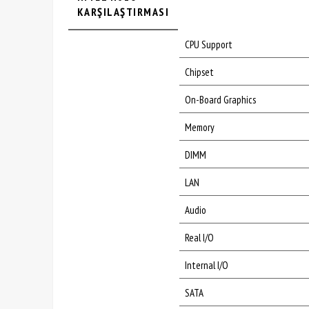
KARŞILAŞTIRMASI
CPU Support
Chipset
On-Board Graphics
Memory
DIMM
LAN
Audio
Real I/O
Internal I/O
SATA