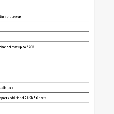
tium processors
channel Max up to 32GB
 Audio jack
pports additional 2 USB 3.0 ports