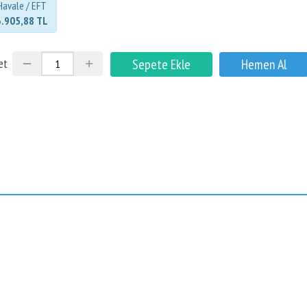
Havale / EFT
3.905,88 TL
et