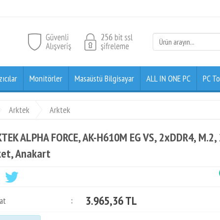
zıcılar
Monitörler
Masaüstü Bilgisayar
ALL IN ONE PC
PC To
Arktek
Arktek
TEK ALPHA FORCE, AK-H610M EG VS, 2xDDR4, M.2, 2
et, Anakart
3.965,36 TL
at
: