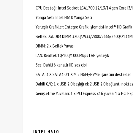
CPU Desteği: Intel Socket LGA1700 12/13/14 gen Core I3/I5
Yonga Seti: Intel H610 Yonga Seti
Yerleşik Grafikler: Entegre Grafik İşlemcisi-Intel® HD Grafik
Bellek: 2xDDR4 DIMM 3200/2933/2800/2666/2400/2133MHz
DIMM: 2 x Bellek Yuvası
LAN: Realtek 10/100/1000Mbps LAN yerleşik
Ses: Dahili 6 kanallı HD ses çipi
SATA: 3 X SATA3.0 1 X M.2 NGFF/NVMe işaretini destekler
Dahili G/Ç: 1 x USB 2.0 başlığı ek 2 USB 2.0 bağlantı noktas
Genişletme Yuvaları: 1 x PCI Express x16 yuvası 1 x PCI Ex
INTEL H610