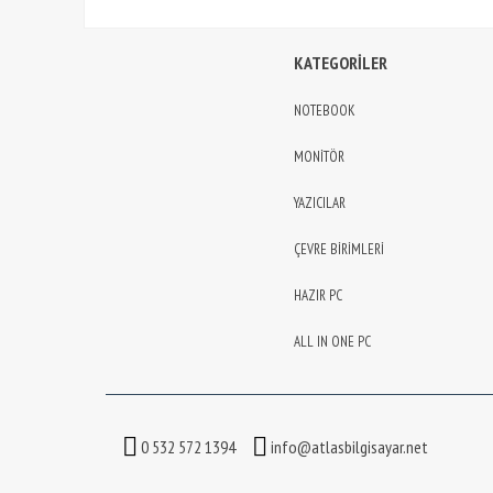
KATEGORİLER
NOTEBOOK
MONİTÖR
YAZICILAR
ÇEVRE BİRİMLERİ
HAZIR PC
ALL IN ONE PC
0 532 572 1394
info@atlasbilgisayar.net