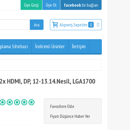
Üye Girişi
Üye Ol
facebook
ile bağlan
Alışveriş Sepetim
0
plama Sihirbazı
İndirimli Ürünler
İletişim
x HDMI, DP, 12-13.14.Nesil, LGA1700
Favorilere Ekle
Fiyatı Düşünce Haber Ver