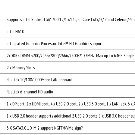
Supports Intel Socket LGA1700 12/13/14 gen Core I3/I5/I7/I9 and Celeron/Pen
Intel H610
Integrated Graphics Processor-Intel® HD Graphics support
2xDDR4 DIMM 3200/2933/2800/2666/2400/2133MHz, Max up to 64GB Single 
2 x Memory Slots
Realtek 10/100/1000Mbps LAN onboard
Realtek 6-channel HD audio
1 x DP port, 2 x HDMI port, 4 x USB 2.0 port, 2 x USB 3.0 port, 1 x LAN jack, 3 x
1 x USB 2.0 header supports additional 2 USB 2.0 ports, 1 x USB 3.0 header su
3 X SATA3.0 1 X M.2 support NGFF/NVMe sign?