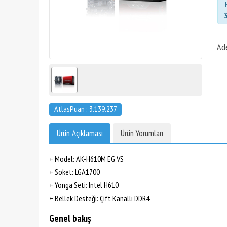
Ad
AtlasPuan : 3.139.237
Ürün Açıklaması
Ürün Yorumları
+ Model: AK-H610M EG VS
+ Soket: LGA1700
+ Yonga Seti: Intel H610
+ Bellek Desteği: Çift Kanallı DDR4
Genel bakış