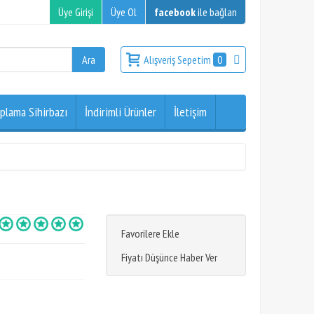
Üye Girişi
Üye Ol
facebook
ile bağlan
Alışveriş Sepetim
0
plama Sihirbazı
İndirimli Ürünler
İletişim
Favorilere Ekle
Fiyatı Düşünce Haber Ver