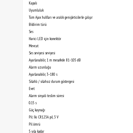
Kapalı
Uyumluluk
Tüm Ajax hub'ları ve aralık genişleticilerle çalışır
Bildirim türü
Ses
Harici LED için konektör
Mevcut
Ses seviyesi seviyesi
Ayarlanabilir, 1 m mesafede 81−105 dB
Alarm uzunluğu
Ayarlanabilir, 3−180 s
Silahlı / silahsız durum göstergesi
Evet
Alarm sinyali teslim süresi
0.15 s
Güç kaynağı
Pil: İki CR123A pil, 3 V
Pil ömrü
5 yıla kadar