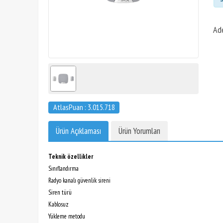
Ad
AtlasPuan : 3.015.718
Ürün Açıklaması
Ürün Yorumları
Teknik özellikler
Sınıflandırma
Radyo kanalı güvenlik sireni
Siren türü
Kablosuz
Yükleme metodu