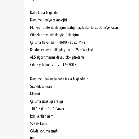
Daha fazla bilgi edinin
Kuyumcu radyo teknolojisi
Merkezi ünite ile iletişim aralığı - açık alanda 2.000 m'ye kadar
Cihazlar arasında iki yönlü iletişim
Çalışma frekansları - 868.0 - 868.6 MHz
Kendinden ayarlı RF çıkış gücü - 25 mW'a kadar
AES algoritmasına dayalı blok şifreleme
Cihaz yoklama süresi - 12− 300 s
Kuyumcu hakkında daha fazla bilgi edinin
Sıcaklık sensörü
Mevcut
Çalışma sıcaklığı aralığı
-10 ° ? ile + 40 ° ? arası
İzin verilen nem
% 75'e kadar
Gövde koruma sınıfı
IP50