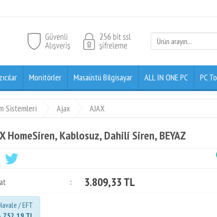
zıcılar
Monitörler
Masaüstü Bilgisayar
ALL IN ONE PC
PC To
rm Sistemleri
Ajax
AJAX
X HomeSiren, Kablosuz, Dahili Siren, BEYAZ
3.809,33 TL
at
:
Havale / EFT
3.752,19 TL