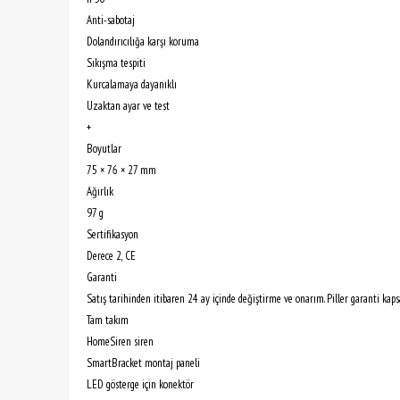
Anti-sabotaj
Dolandırıcılığa karşı koruma
Sıkışma tespiti
Kurcalamaya dayanıklı
Uzaktan ayar ve test
+
Boyutlar
75 × 76 × 27 mm
Ağırlık
97 g
Sertifikasyon
Derece 2, CE
Garanti
Satış tarihinden itibaren 24 ay içinde değiştirme ve onarım. Piller garanti kap
Tam takım
HomeSiren siren
SmartBracket montaj paneli
LED gösterge için konektör