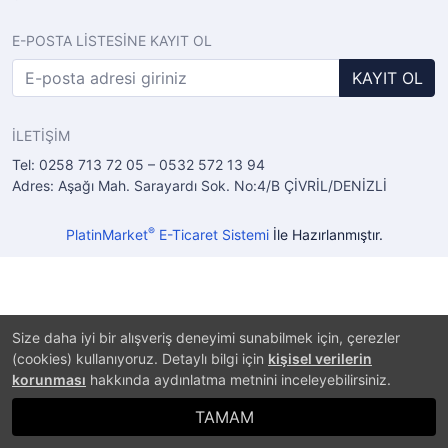
E-POSTA LİSTESİNE KAYIT OL
KAYIT OL
İLETİŞİM
Tel: 0258 713 72 05 – 0532 572 13 94
Adres: Aşağı Mah. Sarayardı Sok. No:4/B ÇİVRİL/DENİZLİ
®
PlatinMarket
E-Ticaret Sistemi
İle Hazırlanmıştır.
Size daha iyi bir alışveriş deneyimi sunabilmek için, çerezler
(cookies) kullanıyoruz. Detaylı bilgi için
kişisel verilerin
korunması
hakkında aydınlatma metnini inceleyebilirsiniz.
TAMAM