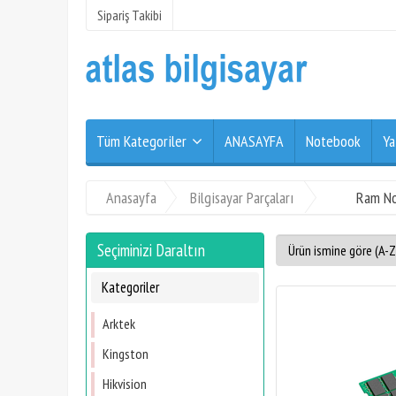
Sipariş Takibi
Tüm Kategoriler
ANASAYFA
Notebook
Ya
Anasayfa
Bilgisayar Parçaları
Ram N
Seçiminizi Daraltın
Kategoriler
Arktek
Kingston
Hikvision