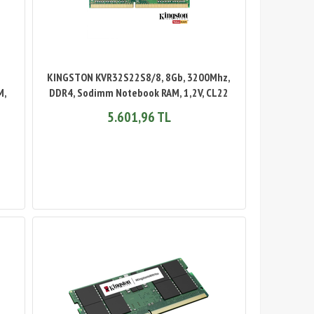
KINGSTON KVR32S22S8/8, 8Gb, 3200Mhz,
M,
DDR4, Sodimm Notebook RAM, 1,2V, CL22
5.601,96 TL