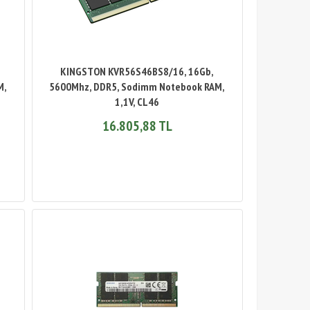
KINGSTON KVR56S46BS8/16, 16Gb,
M,
5600Mhz, DDR5, Sodimm Notebook RAM,
1,1V, CL46
16.805,88 TL