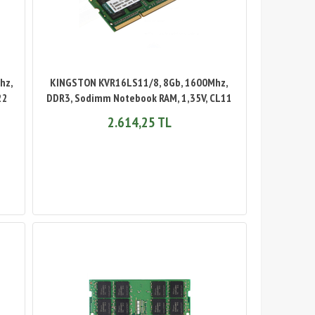
hz,
KINGSTON KVR16LS11/8, 8Gb, 1600Mhz,
22
DDR3, Sodimm Notebook RAM, 1,35V, CL11
2.614,25 TL