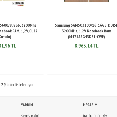
600/8, 8Gb, 3200Mhz,
Samsung SAMSO3200/16, 16GB, DDR4
ebook RAM, 1,2V, CL22
3200MHz, 1.2V Notebook Ram
Kutulu)
(M471A2G43DB1-CWE)
01,96 TL
8.963,14 TL
m
29
ürün listeleniyor.
YARDIM
HESABIM
SİPARİŞ TAKİBİ
ÜYELİK BİLGİLERİM