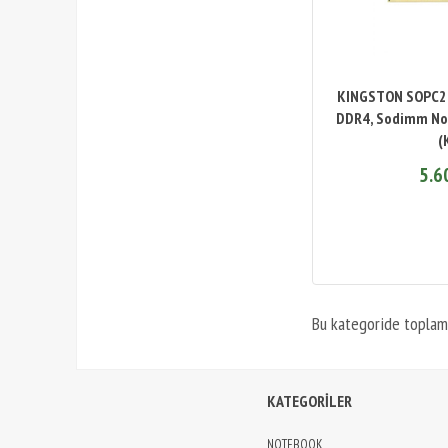
KINGSTON SOPC25
DDR4, Sodimm Not
(
5.6
Bu kategoride topla
KATEGORİLER
NOTEBOOK