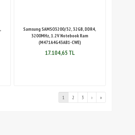
,
Samsung SAMSO3200/32, 32GB, DDR4,
3200MHz, 1.2V Notebook Ram
(M471A4G43AB1-CWE)
17.104,65 TL
1
2
3
›
»