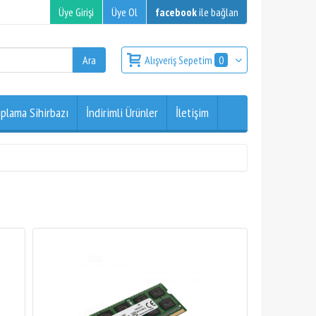
Üye Girişi
Üye Ol
facebook
ile bağlan
Alışveriş Sepetim
0
plama Sihirbazı
İndirimli Ürünler
İletişim