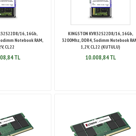
32S22D8/16, 16Gb,
KINGSTON KVR32S22D8/16, 16Gb,
Sodimm Notebook RAM,
3200Mhz, DDR4, Sodimm Notebook RA
2V, CL22
1,2V, CL22 (KUTULU)
08,84 TL
10.008,84 TL