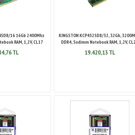
4SD8/16 16Gb 2400Mhz
KINGSTON KCP432SD8/32, 32Gb, 3200M
ebook RAM, 1,2V, CL17
DDR4, Sodimm Notebook RAM, 1,2V, CL
84,76 TL
19.420,13 TL