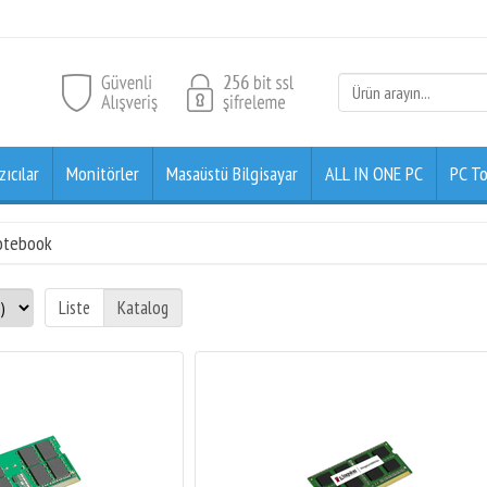
zıcılar
Monitörler
Masaüstü Bilgisayar
ALL IN ONE PC
PC To
otebook