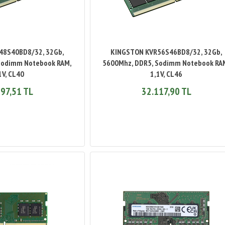
48S40BD8/32, 32Gb,
KINGSTON KVR56S46BD8/32, 32Gb,
Sodimm Notebook RAM,
5600Mhz, DDR5, Sodimm Notebook RA
1V, CL40
1,1V, CL46
97,51 TL
32.117,90 TL