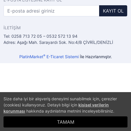
KAYIT OL
İLETİŞİM
Tel: 0258 713 72 05 – 0532 572 13 94
Adres: Aşağı Mah. Sarayardı Sok. No:4/B ÇİVRİL/DENİZLİ
®
PlatinMarket
E-Ticaret Sistemi
İle Hazırlanmıştır.
Size daha iyi bir alışveriş deneyimi sunabilmek için, çerezler
(cookies) kullanıyoruz. Detaylı bilgi için
kişisel verilerin
korunması
hakkında aydınlatma metnini inceleyebilirsiniz.
TAMAM