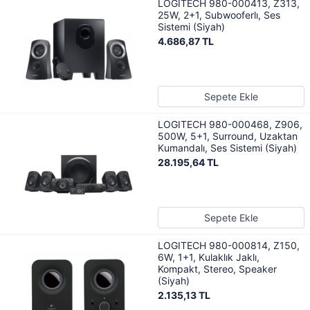
LOGITECH 980-000413, Z313,
25W, 2+1, Subwooferlı, Ses
Sistemi (Siyah)
4.686,87 TL
Sepete Ekle
LOGITECH 980-000468, Z906,
500W, 5+1, Surround, Uzaktan
Kumandalı, Ses Sistemi (Siyah)
28.195,64 TL
Sepete Ekle
LOGITECH 980-000814, Z150,
6W, 1+1, Kulaklık Jaklı,
Kompakt, Stereo, Speaker
(Siyah)
2.135,13 TL