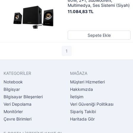
60W, 2+1, Subwooferlı,
Multimedya, Ses Sistemi (Siyah)
11.084,83 TL
Sepete Ekle
1
KATEGORİLER
MAĞAZA
Notebook
Müşteri Hizmetleri
Bilgisyar
Hakkımızda
Bilgisayar Bileşenleri
İletişim
Veri Depolama
Veri Güveniği Politikası
Monitörler
Sipariş Takibi
Çevre Birimleri
Haritada Gör