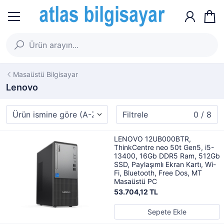
Masaüstü Bilgisayar
Lenovo
Filtrele
0 / 8
LENOVO 12UB000BTR,
ThinkCentre neo 50t Gen5, i5-
13400, 16Gb DDR5 Ram, 512Gb
SSD, Paylaşımlı Ekran Kartı, Wi-
Fi, Bluetooth, Free Dos, MT
Masaüstü PC
53.704,12 TL
Sepete Ekle