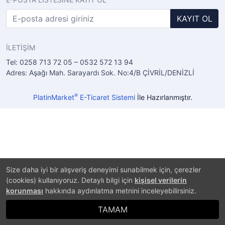
KAYIT OL
İLETİŞİM
Tel: 0258 713 72 05 – 0532 572 13 94
Adres: Aşağı Mah. Sarayardı Sok. No:4/B ÇİVRİL/DENİZLİ
®
PlatinMarket
E-Ticaret Sistemi
İle Hazırlanmıştır.
Size daha iyi bir alışveriş deneyimi sunabilmek için, çerezler
(cookies) kullanıyoruz. Detaylı bilgi için
kişisel verilerin
korunması
hakkında aydınlatma metnini inceleyebilirsiniz.
TAMAM