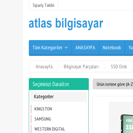
Sipariş Takibi
Tüm Kategoriler
ANASAYFA
Notebook
Ya
Anasayfa
Bilgisayar Parçaları
SSD Disk
Seçiminizi Daraltın
Kategoriler
KINGSTON
SAMSUNG
WESTERN DIGITAL