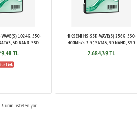
-WAVE(S) 1024G, 550-
HIKSEMI HS-SSD-WAVE(S) 256G, 530-
 SATA3, 3D NAND, SSD
400Mb/s, 2.5", SATA3, 3D NAND, SSD
29,48 TL
2.684,39 TL
m
3
ürün listeleniyor.