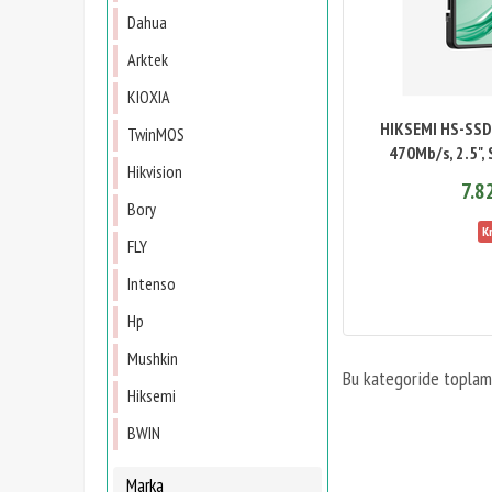
Dahua
Arktek
KIOXIA
HIKSEMI HS-SSD
TwinMOS
470Mb/s, 2.5",
Hikvision
7.8
Bory
FLY
Intenso
Hp
Mushkin
Bu kategoride topla
Hiksemi
BWIN
Marka