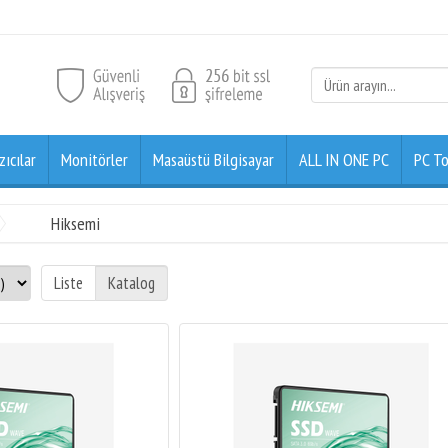
zıcılar
Monitörler
Masaüstü Bilgisayar
ALL IN ONE PC
PC To
Hiksemi