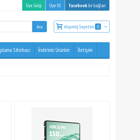
Üye Girişi
Üye Ol
facebook
ile bağlan
Alışveriş Sepetim
0
plama Sihirbazı
İndirimli Ürünler
İletişim