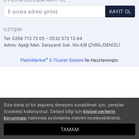
KAYIT OL
İLETİŞİM
Tel: 0258 713 72 05 – 0532 572 13 94
Adres: Aşağı Mah. Sarayardı Sok. No:4/B ÇİVRİL/DENİZLİ
®
PlatinMarket
E-Ticaret Sistemi
İle Hazırlanmıştır.
Size daha iyi bir alışveriş deneyimi sunabilmek için, çerezler
(cookies) kullanıyoruz. Detaylı bilgi için
kişisel verilerin
korunması
hakkında aydınlatma metnini inceleyebilirsiniz.
TAMAM