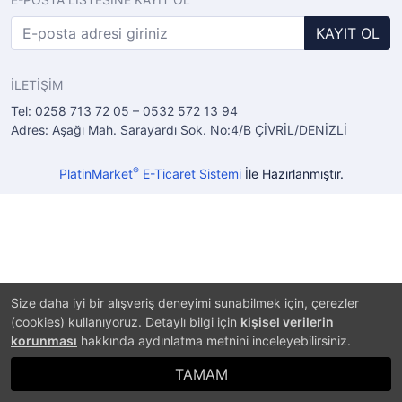
KAYIT OL
İLETİŞİM
Tel: 0258 713 72 05 – 0532 572 13 94
Adres: Aşağı Mah. Sarayardı Sok. No:4/B ÇİVRİL/DENİZLİ
®
PlatinMarket
E-Ticaret Sistemi
İle Hazırlanmıştır.
Size daha iyi bir alışveriş deneyimi sunabilmek için, çerezler
(cookies) kullanıyoruz. Detaylı bilgi için
kişisel verilerin
korunması
hakkında aydınlatma metnini inceleyebilirsiniz.
TAMAM